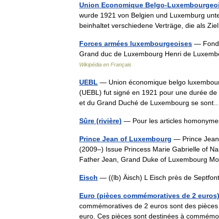
Union Economique Belgo-Luxembourgeo
wurde 1921 von Belgien und Luxemburg unters
beinhaltet verschiedene Verträge, die als Z
Forces armées luxembourgeoises
— Fonda
Grand duc de Luxembourg Henri de Luxembou
Wikipédia en Français
UEBL
— Union économique belgo luxembourg
(UEBL) fut signé en 1921 pour une durée de 
et du Grand Duché de Luxembourg se so
Sûre (rivière)
— Pour les articles homonymes
Prince Jean of Luxembourg
— Prince Jean
(2009–) Issue Princess Marie Gabrielle of N
Father Jean, Grand Duke of Luxembourg Mo
Eisch
— ((lb) Äisch) L Eisch près de Septf
Euro (pièces commémoratives de 2 euros
commémoratives de 2 euros sont des pièces d
euro. Ces pièces sont destinées à commém