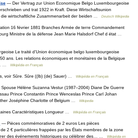
ise
— Der Vertrag zur Union Economique Belgo Luxembourgeoise
chrieben und trat 1922 in Kraft. Diese Wirtschaftsunion
iel die wirtschaftliche Zusammenarbeit der beiden …
Deutsch Wikipedia
tion 16 février 1881 Branches Armée de terre Commandement
rg Ministre de la défense Jean Marie Halsdorf Chef d état …
eoise Le traité d’Union économique belgo luxembourgeoise
50 ans. Les relations économiques et monétaires de la Belgique
nt… …
Wikipédia en Français
, voir Sûre. Sûre ((lb) (de) Sauer) …
Wikipédia en Français
 Spouse Hélène Suzanna Vestur (1987–2004) Diane De Guerre
assau Prince Constantin Prince Wenceslas Prince Carl Johan
ther Joséphine Charlotte of Belgium …
Wikipedia
ontaines Caractéristiques Longueur …
Wikipédia en Français
)
— Pièces commémoratives de 2 euros Les pièces
e 2 € particulières frappées par les États membres de la zone
orer des événements historiques ou célébrer des… …
Wikipédia en