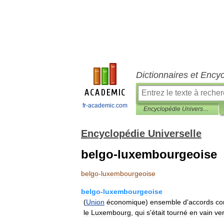
Dictionnaires et Ency
fr-academic.com
Encyclopédie Universelle
Encyclopédie Universelle
belgo-luxembourgeoise
belgo
-
luxembourgeoise
belgo
-
luxembourgeoise
(
Union
économique
)
ensemble
d
'
accords
co
le
Luxembourg
,
qui
s
'
était
tourné
en
vain
ve