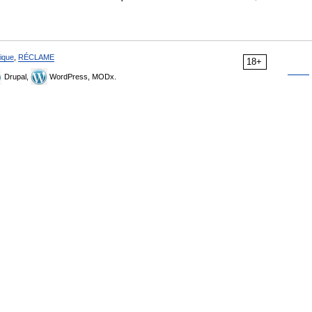
ique
,
RÉCLAME
18+
Drupal,
WordPress, MODx.