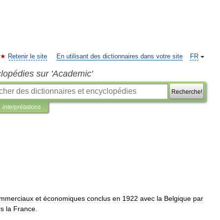
Retenir le site
En utilisant des dictionnaires dans votre site
FR
clopédies sur 'Academic'
Recherche!
interprétations
mmerciaux
et
économiques
conclus
en
1922
avec
la
Belgique
par
rs
la
France
.